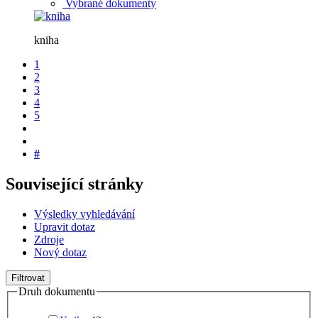
Vybrané dokumenty
kniha
1
2
3
4
5
#
Související stránky
Výsledky vyhledávání
Upravit dotaz
Zdroje
Nový dotaz
Filtrovat
Druh dokumentu