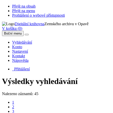
Přejít na obsah
Přejít na menu
Prohlášení o webové přístupnosti
Digitální knihovna
Zemského archivu v Opavě
V košíku (
0
)
Boční menu
Vyhledávání
Konto
Nastavení
Kontakt
Nápověda
Přihlášení
Výsledky vyhledávání
Nalezeno záznamů: 45
1
2
3