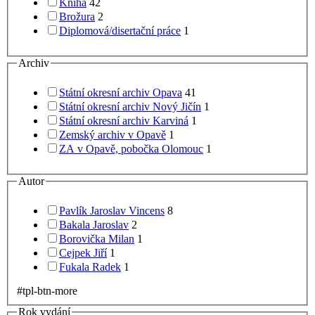
Kniha
42
Brožura
2
Diplomová/disertační práce
1
Archiv
Státní okresní archiv Opava
41
Státní okresní archiv Nový Jičín
1
Státní okresní archiv Karviná
1
Zemský archiv v Opavě
1
ZA v Opavě, pobočka Olomouc
1
Autor
Pavlík Jaroslav Vincens
8
Bakala Jaroslav
2
Borovička Milan
1
Cejpek Jiří
1
Fukala Radek
1
#tpl-btn-more
Rok vydání