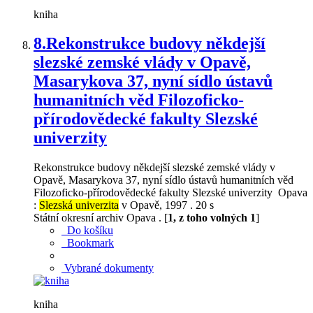
kniha
8.
Rekonstrukce budovy někdejší
slezské zemské vlády v Opavě,
Masarykova 37, nyní sídlo ústavů
humanitních věd Filozoficko-
přírodovědecké fakulty Slezské
univerzity
Rekonstrukce budovy někdejší slezské zemské vlády v
Opavě, Masarykova 37, nyní sídlo ústavů humanitních věd
Filozoficko-přírodovědecké fakulty Slezské univerzity Opava
:
Slezská univerzita
v Opavě, 1997 . 20 s
Státní okresní archiv Opava . [
1, z toho volných 1
]
Do košíku
Bookmark
Vybrané dokumenty
kniha