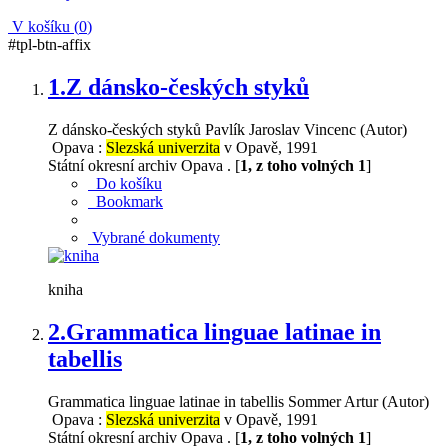
V košíku (
0
)
#tpl-btn-affix
1.
Z dánsko-českých styků
Z dánsko-českých styků Pavlík Jaroslav Vincenc (Autor)
Opava :
Slezská univerzita
v Opavě, 1991
Státní okresní archiv Opava . [
1, z toho volných 1
]
Do košíku
Bookmark
Vybrané dokumenty
kniha
2.
Grammatica linguae latinae in
tabellis
Grammatica linguae latinae in tabellis Sommer Artur (Autor)
Opava :
Slezská univerzita
v Opavě, 1991
Státní okresní archiv Opava . [
1, z toho volných 1
]