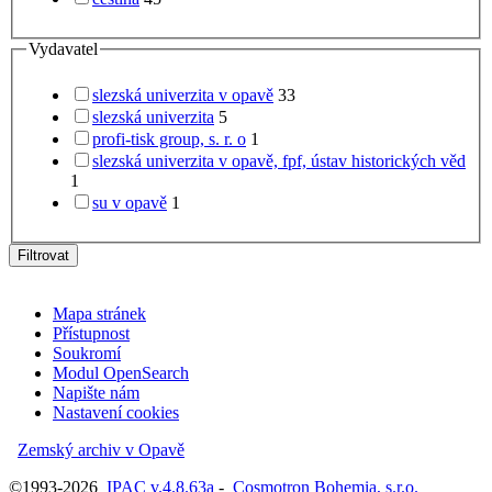
Vydavatel
slezská univerzita v opavě
33
slezská univerzita
5
profi-tisk group, s. r. o
1
slezská univerzita v opavě, fpf, ústav historických věd
1
su v opavě
1
Filtrovat
Mapa stránek
Přístupnost
Soukromí
Modul OpenSearch
Napište nám
Nastavení cookies
Zemský archiv v Opavě
©1993-2026
IPAC
v.4.8.63a
-
Cosmotron Bohemia, s.r.o.