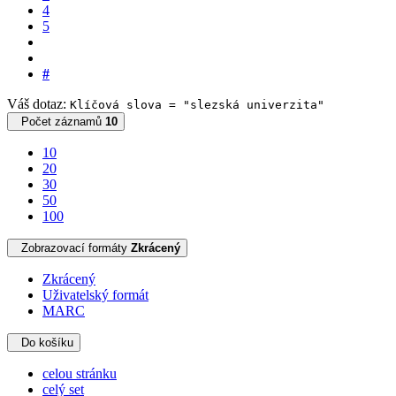
4
5
#
Váš dotaz:
Klíčová slova = "slezská univerzita"
Počet záznamů
10
10
20
30
50
100
Zobrazovací formáty
Zkrácený
Zkrácený
Uživatelský formát
MARC
Do košíku
celou stránku
celý set