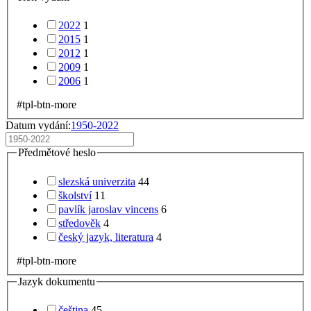
2022
1
2015
1
2012
1
2009
1
2006
1
#tpl-btn-more
Datum vydání:
1950-2022
Předmětové heslo
slezská univerzita
44
školství
11
pavlík jaroslav vincens
6
středověk
4
český jazyk, literatura
4
#tpl-btn-more
Jazyk dokumentu
čeština
45