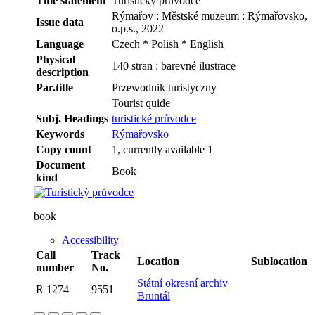
Title statement
Turistický průvodce
Rýmařov : Městské muzeum : Rýmařovsko,
Issue data
o.p.s., 2022
Language
Czech * Polish * English
Physical
140 stran : barevné ilustrace
description
Par.title
Przewodnik turistyczny
Tourist quide
Subj. Headings
turistické průvodce
Keywords
Rýmařovsko
Copy count
1, currently available 1
Document
Book
kind
book
Accessibility
Call
Track
Location
Sublocation
number
No.
Státní okresní archiv
R 1274
9551
Bruntál