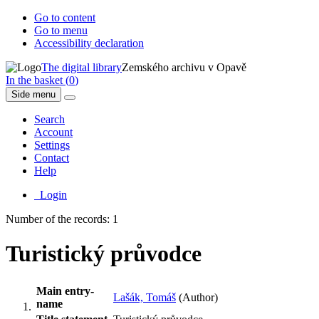
Go to content
Go to menu
Accessibility declaration
The digital library
Zemského archivu v Opavě
In the basket (
0
)
Side menu
Search
Account
Settings
Contact
Help
Login
Number of the records: 1
Turistický průvodce
Main entry-
Lašák, Tomáš
(Author)
name