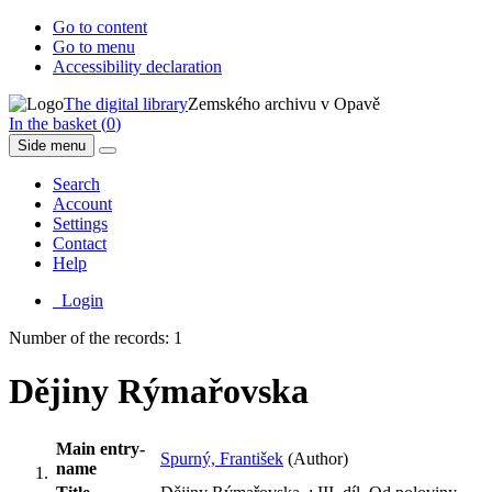
Go to content
Go to menu
Accessibility declaration
The digital library
Zemského archivu v Opavě
In the basket (
0
)
Side menu
Search
Account
Settings
Contact
Help
Login
Number of the records: 1
Dějiny Rýmařovska
Main entry-
Spurný, František
(Author)
name