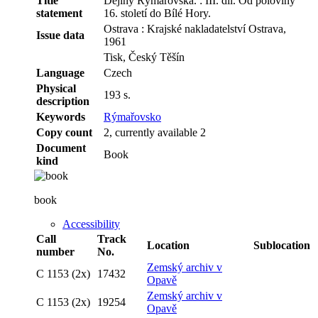
Title
Dějiny Rýmařovska. : III. díl. Od poloviny
statement
16. století do Bílé Hory.
Ostrava : Krajské nakladatelství Ostrava,
Issue data
1961
Tisk, Český Těšín
Language
Czech
Physical
193 s.
description
Keywords
Rýmařovsko
Copy count
2, currently available 2
Document
Book
kind
book
Accessibility
Call
Track
Location
Sublocation
number
No.
Zemský archiv v
C 1153 (2x)
17432
Opavě
Zemský archiv v
C 1153 (2x)
19254
Opavě