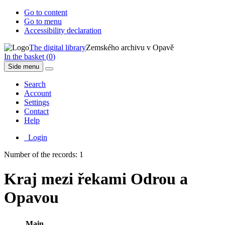
Go to content
Go to menu
Accessibility declaration
The digital library
Zemského archivu v Opavě
In the basket (
0
)
Side menu
Search
Account
Settings
Contact
Help
Login
Number of the records: 1
Kraj mezi řekami Odrou a
Opavou
Main