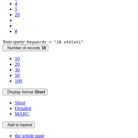
4
5
20
#
Your query:
Keywords = "18 století"
Number of records
10
10
20
30
50
100
Display format
Short
Short
Detailed
MARC
Add to basket
the whole page