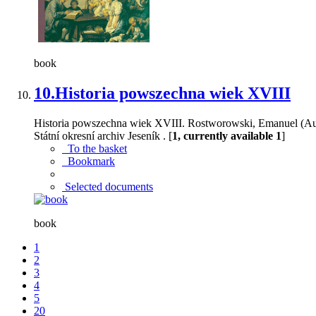
book
10.
Historia powszechna wiek XVIII
Historia powszechna wiek XVIII. Rostworowski, Emanuel (A
Státní okresní archiv Jeseník . [
1, currently available 1
]
To the basket
Bookmark
Selected documents
book
1
2
3
4
5
20