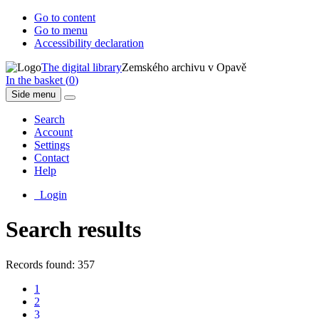
Go to content
Go to menu
Accessibility declaration
The digital library
Zemského archivu v Opavě
In the basket (
0
)
Side menu
Search
Account
Settings
Contact
Help
Login
Search results
Records found: 357
1
2
3