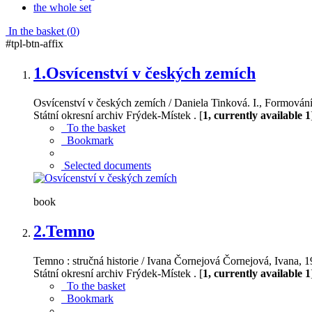
the whole set
In the basket (
0
)
#tpl-btn-affix
1.
Osvícenství v českých zemích
Osvícenství v českých zemích / Daniela Tinková. I., Formová
Státní okresní archiv Frýdek-Místek . [
1, currently available 1
To the basket
Bookmark
Selected documents
book
2.
Temno
Temno : stručná historie / Ivana Čornejová Čornejová, Ivana,
Státní okresní archiv Frýdek-Místek . [
1, currently available 1
To the basket
Bookmark