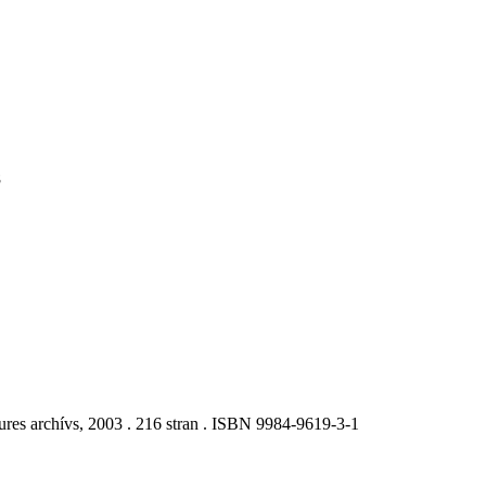
8
tures archívs, 2003 . 216 stran . ISBN 9984-9619-3-1