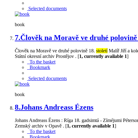
Selected documents
book
7.
Člověk na Moravě ve druhé polovině 1
Člověk na Moravě ve druhé polovině 18.
století
Malíř Jiří a ko
Státní okresní archiv Prostějov . [
1, currently available 1
]
To the basket
Bookmark
Selected documents
book
8.
Johans Andreass Ézens
Johans Andreass Ézens : Ríga 18. gadsimtá - Zíméjumi Pétersone
Zemský archiv v Opavě . [
1, currently available 1
]
To the basket
Bookmark