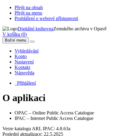
Přejít na obsah
Přejít na menu
Prohlášení o webové přístupnosti
Digitální knihovna
Zemského archivu v Opavě
V košíku (
0
)
Boční menu
Vyhledávání
Konto
Nastavení
Kontakt
Nápověda
Přihlášení
O aplikaci
OPAC
– Online Public Access Catalogue
IPAC
– Internet Public Access Catalogue
Verze katalogu ARL IPAC: 4.8.63a
Poslední aktualizace:
22.5.2025