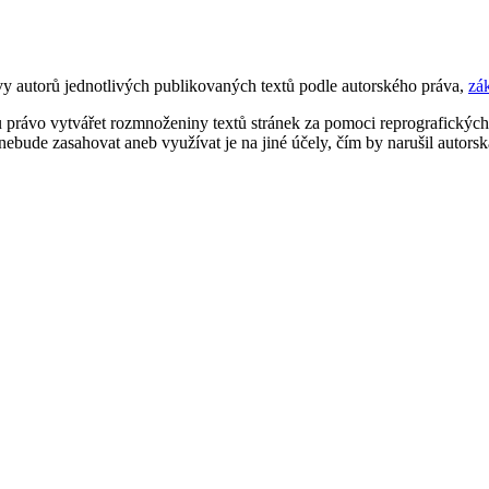
y autorů jednotlivých publikovaných textů podle autorského práva,
zá
u právo vytvářet rozmnoženiny textů stránek za pomoci reprografických 
nebude zasahovat aneb využívat je na jiné účely, čím by narušil autor