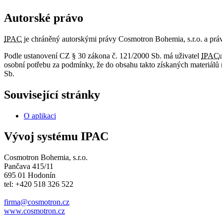
Autorské právo
IPAC
je chráněný autorskými právy Cosmotron Bohemia, s.r.o. a práv
Podle ustanovení CZ § 30 zákona č. 121/2000 Sb. má uživatel
IPAC
osobní potřebu za podmínky, že do obsahu takto získaných materiálů 
Sb.
Související stránky
O aplikaci
Vývoj systému IPAC
Cosmotron Bohemia, s.r.o.
Pančava 415/11
695 01 Hodonín
tel: +420 518 326 522
firma@cosmotron.cz
www.cosmotron.cz