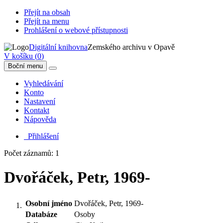
Přejít na obsah
Přejít na menu
Prohlášení o webové přístupnosti
Digitální knihovna
Zemského archivu v Opavě
V košíku (
0
)
Boční menu
Vyhledávání
Konto
Nastavení
Kontakt
Nápověda
Přihlášení
Počet záznamů: 1
Dvořáček, Petr, 1969-
Osobní jméno
Dvořáček, Petr, 1969-
Databáze
Osoby