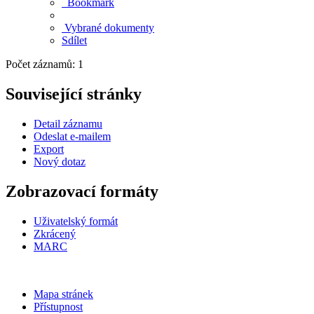
Bookmark
Vybrané dokumenty
Sdílet
Počet záznamů: 1
Související stránky
Detail záznamu
Odeslat e-mailem
Export
Nový dotaz
Zobrazovací formáty
Uživatelský formát
Zkrácený
MARC
Mapa stránek
Přístupnost