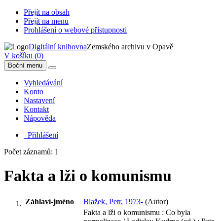
Přejít na obsah
Přejít na menu
Prohlášení o webové přístupnosti
Digitální knihovna
Zemského archivu v Opavě
V košíku (
0
)
Boční menu
Vyhledávání
Konto
Nastavení
Kontakt
Nápověda
Přihlášení
Počet záznamů: 1
Fakta a lži o komunismu
Záhlaví-jméno
Blažek, Petr, 1973-
(Autor)
Fakta a lži o komunismu : Co byla