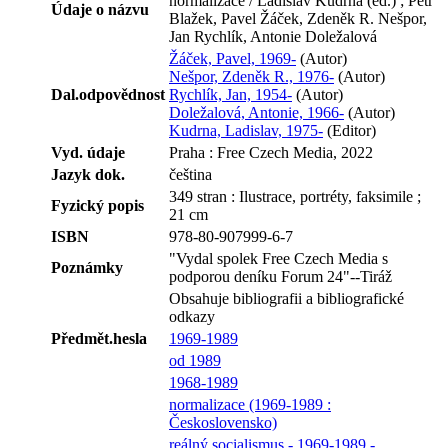
normalizace / Ladislav Kudrna (ed.) ; Petr
Údaje o názvu
Blažek, Pavel Žáček, Zdeněk R. Nešpor,
Jan Rychlík, Antonie Doležalová
Žáček, Pavel, 1969-
(Autor)
Nešpor, Zdeněk R., 1976-
(Autor)
Dal.odpovědnost
Rychlík, Jan, 1954-
(Autor)
Doležalová, Antonie, 1966-
(Autor)
Kudrna, Ladislav, 1975-
(Editor)
Vyd. údaje
Praha : Free Czech Media, 2022
Jazyk dok.
čeština
349 stran : Ilustrace, portréty, faksimile ;
Fyzický popis
21 cm
ISBN
978-80-907999-6-7
"Vydal spolek Free Czech Media s
Poznámky
podporou deníku Forum 24"--Tiráž
Obsahuje bibliografii a bibliografické
odkazy
Předmět.hesla
1969-1989
od 1989
1968-1989
normalizace (1969-1989 :
Československo)
reálný socialismus - 1969-1989 -