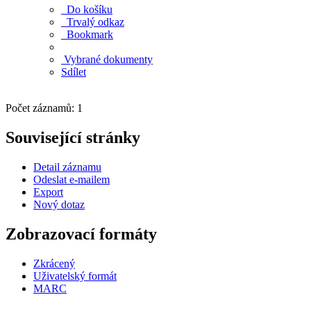
Do košíku
Trvalý odkaz
Bookmark
Vybrané dokumenty
Sdílet
Počet záznamů: 1
Související stránky
Detail záznamu
Odeslat e-mailem
Export
Nový dotaz
Zobrazovací formáty
Zkrácený
Uživatelský formát
MARC