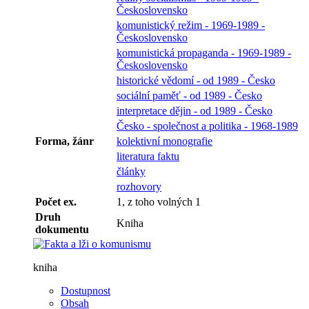
Československo
komunistický režim - 1969-1989 -
Československo
komunistická propaganda - 1969-1989 -
Československo
historické vědomí - od 1989 - Česko
sociální paměť - od 1989 - Česko
interpretace dějin - od 1989 - Česko
Česko - společnost a politika - 1968-1989
Forma, žánr
kolektivní monografie
literatura faktu
články
rozhovory
Počet ex.
1, z toho volných 1
Druh
Kniha
dokumentu
kniha
Dostupnost
Obsah