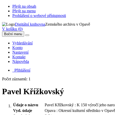
Přejít na obsah
Přejít na menu
Prohlášení o webové přístupnosti
Digitální knihovna
Zemského archivu v Opavě
V košíku (
0
)
Boční menu
Vyhledávání
Konto
Nastavení
Kontakt
Nápověda
Přihlášení
Počet záznamů: 1
Pavel Křížkovský
Údaje o názvu
Pavel Křížkovský : K 150 výročí jeho naro
Vyd. údaje
Opava : Okresní kulturní středisko v Opav