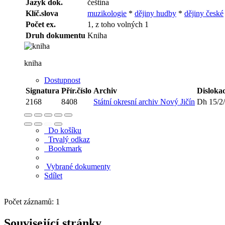
Jazyk dok.
čeština
Klíč.slova
muzikologie
*
dějiny hudby
*
dějiny české
Počet ex.
1, z toho volných 1
Druh dokumentu
Kniha
kniha
Dostupnost
Signatura
Přír.číslo
Archiv
Disloka
2168
8408
Státní okresní archiv Nový Jičín
Dh 15/2
Do košíku
Trvalý odkaz
Bookmark
Vybrané dokumenty
Sdílet
Počet záznamů: 1
Související stránky