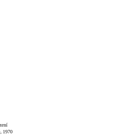
zení
ě, 1970