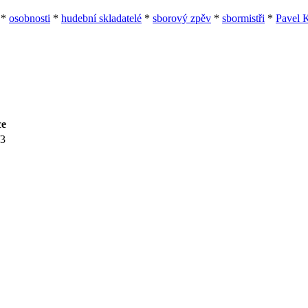
*
osobnosti
*
hudební skladatelé
*
sborový zpěv
*
sbormistři
*
Pavel 
ce
/3