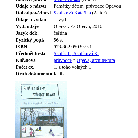
Údaje o názvu
Památky dětem, průvodce Opavou
Dal.odpovědnost
Skalíková Kateřina
(Autor)
Údaje o vydání
1. vyd.
Vyd. údaje
Opava : Za Opavu, 2016
Jazyk dok.
čeština
Fyzický popis
56 s.
ISBN
978-80-905039-9-1
Předmět.hesla
Skalík T., Skalíková K.
Klíč.slova
průvodce
*
Opava, architektura
Počet ex.
1, z toho volných 1
Druh dokumentu
Kniha