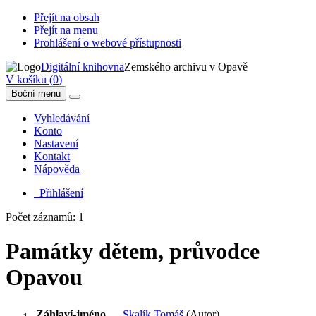
Přejít na obsah
Přejít na menu
Prohlášení o webové přístupnosti
Digitální knihovna
Zemského archivu v Opavě
V košíku (
0
)
Boční menu
Vyhledávání
Konto
Nastavení
Kontakt
Nápověda
Přihlášení
Počet záznamů: 1
Památky dětem, průvodce
Opavou
Záhlaví-jméno
Skalík Tomáš
(Autor)