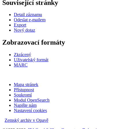
Související stránky
Detail záznamu
Odeslat e-mailem
Export
Nový dotaz
Zobrazovací formáty
Zkrácený
Uživatelský formát
MARC
Mapa stránek
Přístupnost
Soukromí
Modul OpenSearch
Napište nám
Nastavení cookies
Zemský archiv v Opavě