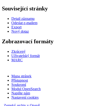
Související stránky
Detail záznamu
Odeslat e-mailem
Export
Nový dotaz
Zobrazovací formáty
Zkrácený
Uživatelský formát
MARC
Mapa stránek
Přístupnost
Soukromí
Modul OpenSearch
Napište nám
Nastavení cookies
Zemský archiv v Opavě