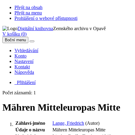
Přejít na obsah
Přejít na menu
Prohlášení o webové přístupnosti
Digitální knihovna
Zemského archivu v Opavě
V košíku (
0
)
Boční menu
Vyhledávání
Konto
Nastavení
Kontakt
Nápověda
Přihlášení
Počet záznamů: 1
Mähren Mitteleuropas Mitte
Záhlaví-jméno
Lange, Friedrich
(Autor)
Údaje o názvu
Mähren Mitteleuropas Mitte