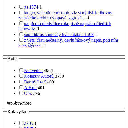
gs 1574
1
langer, valentin christoph. viz starý tisk knihovny
zemského archivu v opavě, sign. ch ..
1
na přední předsádce rukopisně napsáno friedrich
haugwitz.
1
supralibros s iniciály hva a datací 1598
1
z větší části nečitelný, devíti řádkový nápis, pod ním
znak štýrska.
1
Autor
Neuveden
4964
Kolektiv Autorů
3730
Bartoš Josef
409
A Kol.
401
Obr.
396
#tpl-btn-more
Rok vydání
2705
1