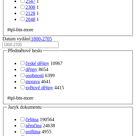
2547
1
2308
1
2128
1
2048
1
#tpl-btn-more
Datum vydání:
1800-2705
Předmětové heslo
české dějiny
10967
dějiny
8654
osobnosti
6399
morava
4641
světové dějiny
4415
#tpl-btn-more
Jazyk dokumentu
čeština
190564
němčina
24638
polština
4955