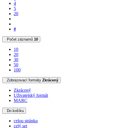
4
5
20
#
Počet záznamů
10
10
20
30
50
100
Zobrazovací formáty
Zkrácený
Zkrácený
Uživatelský formát
MARC
Do košíku
celou stránku
celý set