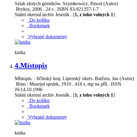
Szlak złotych górników. Szymkowicz, Paweł (Autor)
Bryksy, 2006 . 24 s . ISBN 83-921357-1-7
Státní okresní archiv Jeseník . [
1, z toho volných 1
]
Do košíku
Bookmark
Vybrané dokumenty
kniha
4.
Místopis
Místopis. : Jičínský kraj. Lipenský okres. Baďura, Jan (Autor)
Brno : Musejní spolek, 1919 . 418 s, mp na příl . ISSN
JS/14.10.1996
Státní okresní archiv Jeseník . [
1, z toho volných 1
]
Do košíku
Bookmark
Vybrané dokumenty
kniha