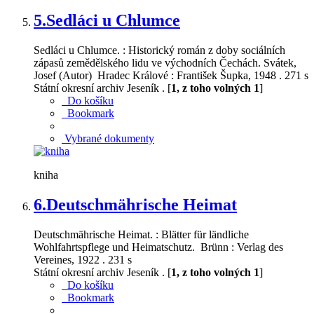
5.
Sedláci u Chlumce
Sedláci u Chlumce. : Historický román z doby sociálních
zápasů zemědělského lidu ve východních Čechách. Svátek,
Josef (Autor) Hradec Králové : František Šupka, 1948 . 271 s
Státní okresní archiv Jeseník . [
1, z toho volných 1
]
Do košíku
Bookmark
Vybrané dokumenty
kniha
6.
Deutschmährische Heimat
Deutschmährische Heimat. : Blätter für ländliche
Wohlfahrtspflege und Heimatschutz. Brünn : Verlag des
Vereines, 1922 . 231 s
Státní okresní archiv Jeseník . [
1, z toho volných 1
]
Do košíku
Bookmark