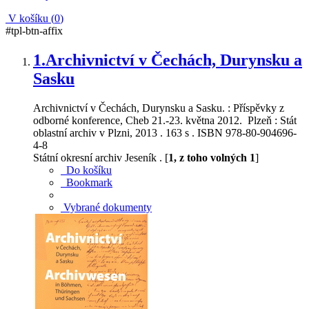
V košíku (
0
)
#tpl-btn-affix
1.
Archivnictví v Čechách, Durynsku a
Sasku
Archivnictví v Čechách, Durynsku a Sasku. : Příspěvky z
odborné konference, Cheb 21.-23. května 2012. Plzeň : Stát
oblastní archiv v Plzni, 2013 . 163 s . ISBN 978-80-904696-
4-8
Státní okresní archiv Jeseník . [
1, z toho volných 1
]
Do košíku
Bookmark
Vybrané dokumenty