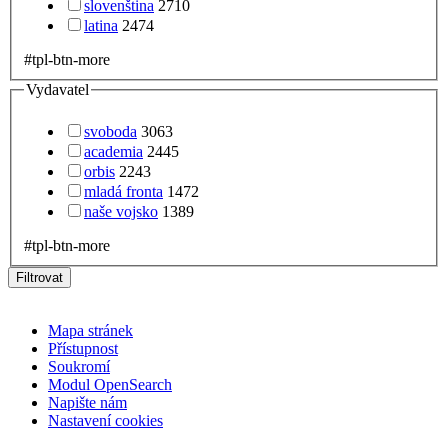
slovenština
2710
latina
2474
#tpl-btn-more
Vydavatel
svoboda
3063
academia
2445
orbis
2243
mladá fronta
1472
naše vojsko
1389
#tpl-btn-more
Filtrovat
Mapa stránek
Přístupnost
Soukromí
Modul OpenSearch
Napište nám
Nastavení cookies