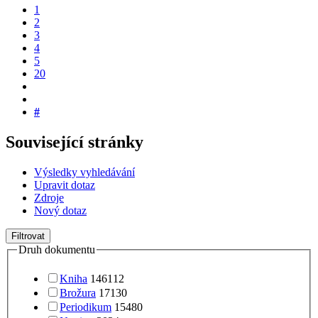
1
2
3
4
5
20
#
Související stránky
Výsledky vyhledávání
Upravit dotaz
Zdroje
Nový dotaz
Filtrovat
Druh dokumentu
Kniha
146112
Brožura
17130
Periodikum
15480