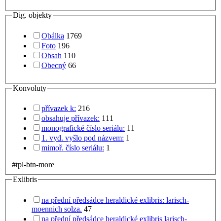
Dig. objekty
Obálka
1769
Foto
196
Obsah
110
Obecný
66
Konvoluty
přívazek k:
216
obsahuje přívazek:
111
monografické číslo seriálu:
11
1. vyd. vyšlo pod názvem:
1
mimoř. číslo seriálu:
1
#tpl-btn-more
Exlibris
na přední předsádce heraldické exlibris: larisch-
moennich solza.
47
na přední předsádce heraldické exlibris larisch-