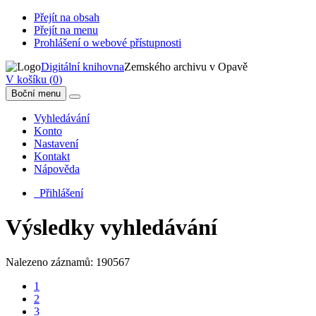
Přejít na obsah
Přejít na menu
Prohlášení o webové přístupnosti
Digitální knihovna
Zemského archivu v Opavě
V košíku (
0
)
Boční menu
Vyhledávání
Konto
Nastavení
Kontakt
Nápověda
Přihlášení
Výsledky vyhledávání
Nalezeno záznamů: 190567
1
2
3