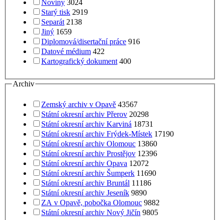
Noviny
3024
Starý tisk
2919
Separát
2138
Jiný
1659
Diplomová/disertační práce
916
Datové médium
422
Kartografický dokument
400
Archiv
Zemský archiv v Opavě
43567
Státní okresní archiv Přerov
20298
Státní okresní archiv Karviná
18731
Státní okresní archiv Frýdek-Místek
17190
Státní okresní archiv Olomouc
13860
Státní okresní archiv Prostějov
12396
Státní okresní archiv Opava
12072
Státní okresní archiv Šumperk
11690
Státní okresní archiv Bruntál
11186
Státní okresní archiv Jeseník
9890
ZA v Opavě, pobočka Olomouc
9882
Státní okresní archiv Nový Jičín
9805