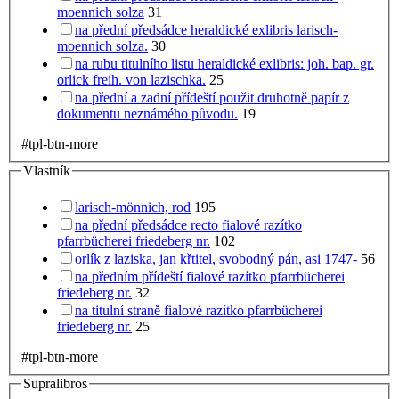
moennich solza
31
na přední předsádce heraldické exlibris larisch-
moennich solza.
30
na rubu titulního listu heraldické exlibris: joh. bap. gr.
orlick freih. von lazischka.
25
na přední a zadní přídeští použit druhotně papír z
dokumentu neznámého původu.
19
#tpl-btn-more
Vlastník
larisch-mönnich, rod
195
na přední předsádce recto fialové razítko
pfarrbücherei friedeberg nr.
102
orlík z laziska, jan křtitel, svobodný pán, asi 1747-
56
na předním přídeští fialové razítko pfarrbücherei
friedeberg nr.
32
na titulní straně fialové razítko pfarrbücherei
friedeberg nr.
25
#tpl-btn-more
Supralibros